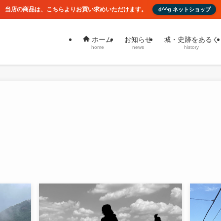
当店の商品は、こちらよりお買い求めいただけます。
d^^g ネットショップ
お知らせ
城・史跡をあるく
ホーム
news
history
home