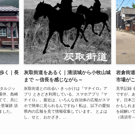
歩く｜長
灰取街道をあるく｜清須城から小牧山城
岩倉街
まで ～信長を感じながら～
市場が
スタルジッ
灰取街道との出会い きっかけは『マチイロ』ア
見学記録 
露伴、島崎
プリ ときどき利用している、スマホアプリ『マ
ですが、
てて、共に
チイロ』。最近は、いろんな自治体の広報がスマ
す。日本
里塚跡 須
ホで簡単に見られるんですね！私は、以下の愛知
かもしれ
ました。
県内の広報を見て情報収集しています。 とよは
を紐解いて
し、せと、おかざき、...
（清須市～