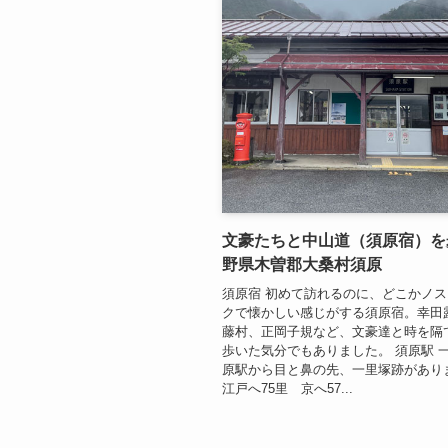
文豪たちと中山道（須原宿）を
野県木曽郡大桑村須原
須原宿 初めて訪れるのに、どこかノ
クで懐かしい感じがする須原宿。幸田
藤村、正岡子規など、文豪達と時を隔
歩いた気分でもありました。 須原駅 一
原駅から目と鼻の先、一里塚跡があり
江戸へ75里 京へ57...