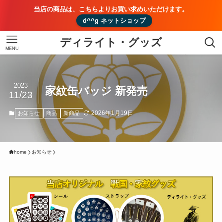
当店の商品は、こちらよりお買い求めいただけます。
d^^g ネットショップ
ディライト・グッズ
MENU
2023
家紋缶バッジ 新発売
11/23
2026年1月19日
お知らせ
商品
新商品
home
お知らせ