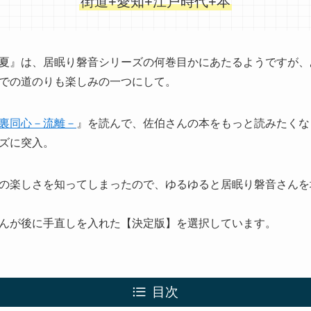
街道+愛知+江戸時代+本
夏』は、居眠り磐音シリーズの何巻目かにあたるようですが、
での道のりも楽しみの一つにして。
裏同心－流離－
』を読んで、佐伯さんの本をもっと読みたくな
ズに突入。
の楽しさを知ってしまったので、ゆるゆると居眠り磐音さんを
んが後に手直しを入れた【
決定版
】を選択しています。
目次