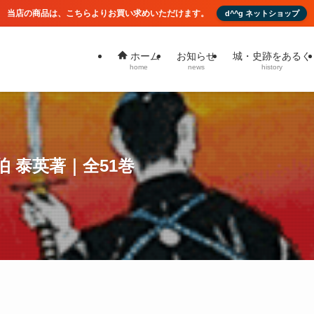
当店の商品は、こちらよりお買い求めいただけます。
d^^g ネットショップ
お知らせ
城・史跡をあるく
ホーム
news
history
home
 泰英著｜全51巻