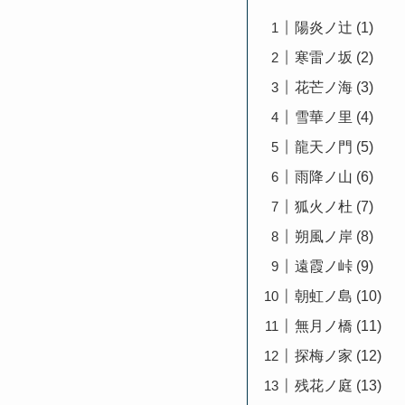
陽炎ノ辻 (1)
寒雷ノ坂 (2)
花芒ノ海 (3)
雪華ノ里 (4)
龍天ノ門 (5)
雨降ノ山 (6)
狐火ノ杜 (7)
朔風ノ岸 (8)
遠霞ノ峠 (9)
朝虹ノ島 (10)
無月ノ橋 (11)
探梅ノ家 (12)
残花ノ庭 (13)