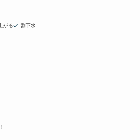
上がる
割下水
！