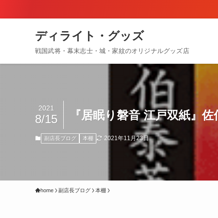
ディライト・グッズ
戦国武将・幕末志士・城・家紋のオリジナルグッズ店
2021
『居眠り磐音 江戸双紙』佐伯
8/15
2021年11月23日
副店長ブログ
本棚
home
副店長ブログ
本棚