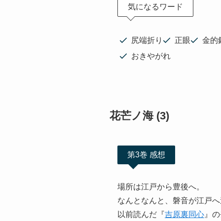
気になるワード
尻端折り
正眼
金的
おきやがれ
花芒ノ海 (3)
第3巻 感想
場所は江戸から豊後へ。
なんとなんと、磐音が江戸へ
以前読んだ『
吉原裏同心
』の