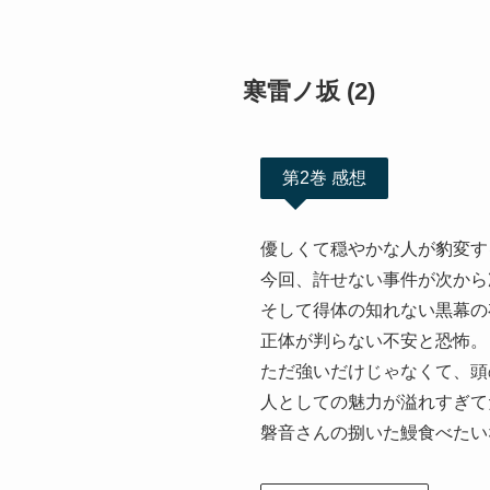
寒雷ノ坂 (2)
第2巻 感想
優しくて穏やかな人が豹変す
今回、許せない事件が次から
そして得体の知れない黒幕の
正体が判らない不安と恐怖。
ただ強いだけじゃなくて、頭
人としての魅力が溢れすぎて
磐音さんの捌いた鰻食べたい