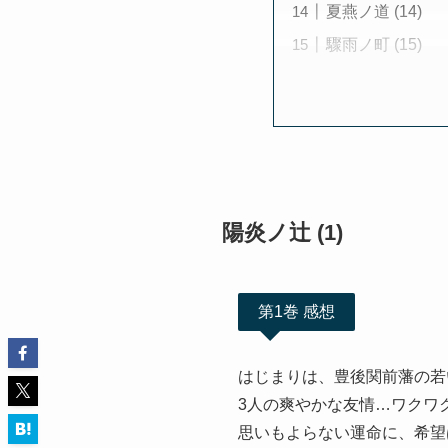
夏燕ノ道 (14)
驟雨ノ町 (15)
陽炎ノ辻 (1)
第1巻 感想
はじまりは、豊後関前藩の若
3人の爽やかな友情…ワクワ
思いもよらない運命に、希望