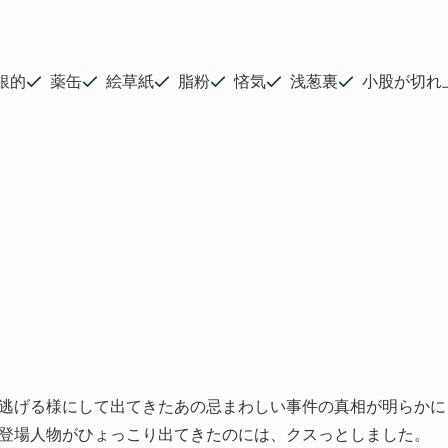
銀的
薬缶
絵草紙
脂粉
悋気
浅葱裏
小股が切れ
逃げる様にして出てきたあの忌まわしい事件の真相が明らかに
登場人物がひょっこり出てきたのには、クスっとしました。