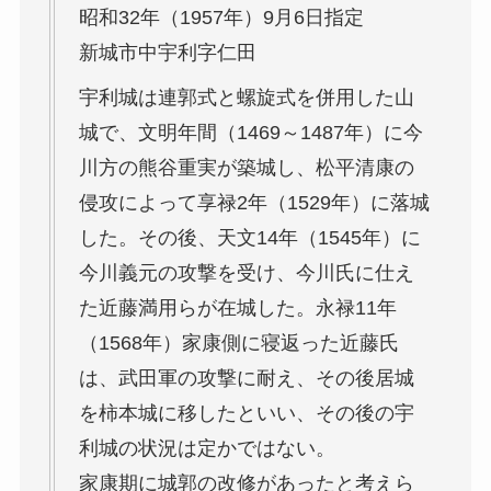
昭和32年（1957年）9月6日指定
新城市中宇利字仁田
宇利城は連郭式と螺旋式を併用した山
城で、文明年間（1469～1487年）に今
川方の熊谷重実が築城し、松平清康の
侵攻によって享禄2年（1529年）に落城
した。その後、天文14年（1545年）に
今川義元の攻撃を受け、今川氏に仕え
た近藤満用らが在城した。永禄11年
（1568年）家康側に寝返った近藤氏
は、武田軍の攻撃に耐え、その後居城
を柿本城に移したといい、その後の宇
利城の状況は定かではない。
家康期に城郭の改修があったと考えら