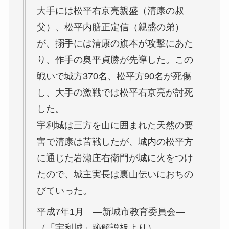
大手には松平右京亮親盛（清康の叔
父）、松平内膳正定信（親盛の弟）
が、搦手には清康の旗本が攻撃にあた
り、作手の奥平貞勝が先導した。この
戦いで城方370名、松平方90名が死傷
し、大手の激戦では松平右京亮が討死
した。
宇利城は三方を山に囲まれた天然の要
害で清康は苦戦したが、城内の松平方
に通じた岩瀬庄右衛門が城に火をつけ
たので、城主実長は裏山伝いにおちの
びていった。
平成7年1月 ―新城市教育委員会―
（「宇利城」跡解説板より）