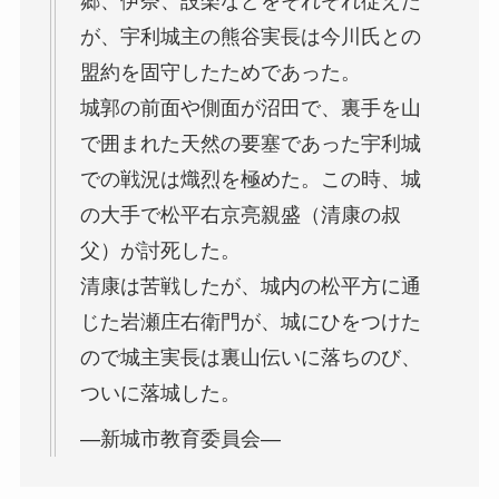
郷、伊奈、設楽などをそれぞれ従えた
が、宇利城主の熊谷実長は今川氏との
盟約を固守したためであった。
城郭の前面や側面が沼田で、裏手を山
で囲まれた天然の要塞であった宇利城
での戦況は熾烈を極めた。この時、城
の大手で松平右京亮親盛（清康の叔
父）が討死した。
清康は苦戦したが、城内の松平方に通
じた岩瀬庄右衛門が、城にひをつけた
ので城主実長は裏山伝いに落ちのび、
ついに落城した。
―新城市教育委員会―