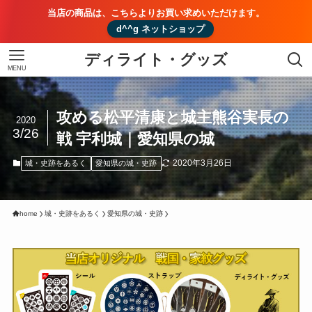
当店の商品は、こちらよりお買い求めいただけます。
d^^g ネットショップ
ディライト・グッズ
MENU
攻める松平清康と城主熊谷実長の
2020
3/26
戦 宇利城｜愛知県の城
2020年3月26日
城・史跡をあるく
愛知県の城・史跡
home
城・史跡をあるく
愛知県の城・史跡