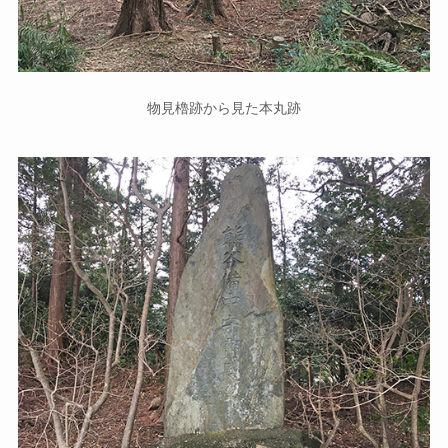
物見櫓跡から見た本丸跡